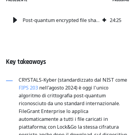
PRECEDENTE
PROSSIMO
Post-quantum encrypted file sharing: guida 2026
24
:
25
Key takeaways
CRYSTALS-Kyber (standardizzato dal NIST come
FIPS 203
nell'agosto 2024) è oggi l'unico
algoritmo di crittografia post-quantum
riconosciuto da uno standard internazionale.
FileGrant Enterprise lo applica
automaticamente a tutti i file caricati in
piattaforma; con Lock&Go la stessa cifratura
persiste anche dopo il download, sul dispositivo